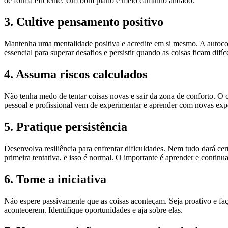
de forma eficiente. Um bom plano é meio caminho andado.
3. Cultive pensamento positivo
Mantenha uma mentalidade positiva e acredite em si mesmo. A autoco
essencial para superar desafios e persistir quando as coisas ficam difíce
4. Assuma riscos calculados
Não tenha medo de tentar coisas novas e sair da zona de conforto. O 
pessoal e profissional vem de experimentar e aprender com novas expe
5. Pratique persistência
Desenvolva resiliência para enfrentar dificuldades. Nem tudo dará cer
primeira tentativa, e isso é normal. O importante é aprender e continua
6. Tome a iniciativa
Não espere passivamente que as coisas aconteçam. Seja proativo e faç
acontecerem. Identifique oportunidades e aja sobre elas.