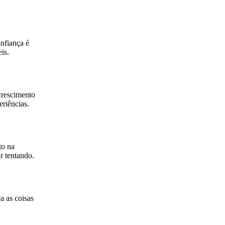
nfiança é
is.
crescimento
riências.
to na
r tentando.
a as coisas