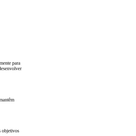
amente para
 desenvolver
s mantêm
 objetivos