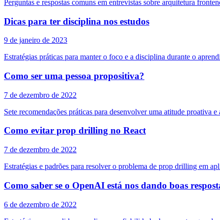
Perguntas e respostas comuns em entrevistas sobre arquitetura fronten
Dicas para ter disciplina nos estudos
9 de janeiro de 2023
Estratégias práticas para manter o foco e a disciplina durante o apren
Como ser uma pessoa propositiva?
7 de dezembro de 2022
Sete recomendações práticas para desenvolver uma atitude proativa e 
Como evitar prop drilling no React
7 de dezembro de 2022
Estratégias e padrões para resolver o problema de prop drilling em ap
Como saber se o OpenAI está nos dando boas respost
6 de dezembro de 2022