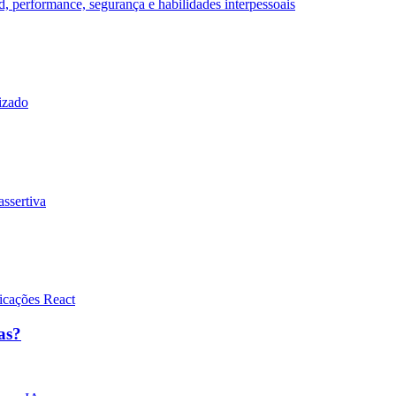
d, performance, segurança e habilidades interpessoais
dizado
assertiva
licações React
as?