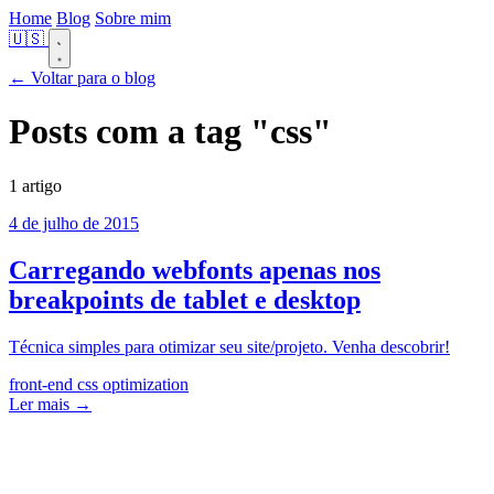
Home
Blog
Sobre mim
🇺🇸
← Voltar para o blog
Posts com a tag
"css"
1 artigo
4 de julho de 2015
Carregando webfonts apenas nos
breakpoints de tablet e desktop
Técnica simples para otimizar seu site/projeto. Venha descobrir!
front-end
css
optimization
Ler mais →