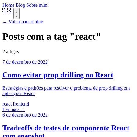
Home
Blog
Sobre mim
🇺🇸
← Voltar para o blog
Posts com a tag
"react"
2 artigos
7 de dezembro de 2022
Como evitar prop drilling no React
Estratégias e padrões para resolver o problema de prop drilling em
aplicações React
react
frontend
Ler mais →
6 de dezembro de 2022
Tradeoffs de testes de componente React
com snapshot