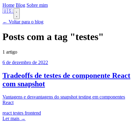
Home
Blog
Sobre mim
🇺🇸
← Voltar para o blog
Posts com a tag
"testes"
1 artigo
6 de dezembro de 2022
Tradeoffs de testes de componente React
com snapshot
Vantagens e desvantagens do snapshot testing em componentes
React
react
testes
frontend
Ler mais →