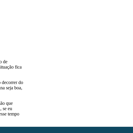
o de
tuação fica
o decorrer do
na seja boa,
são que
, se eu
 esse tempo