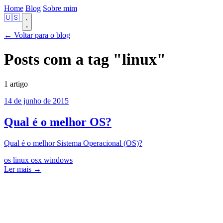
Home
Blog
Sobre mim
🇺🇸
← Voltar para o blog
Posts com a tag
"linux"
1 artigo
14 de junho de 2015
Qual é o melhor OS?
Qual é o melhor Sistema Operacional (OS)?
os
linux
osx
windows
Ler mais →